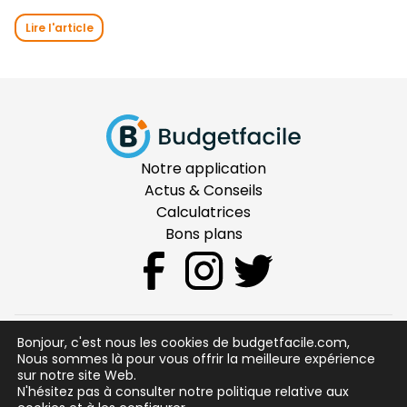
Lire l'article
Notre application
Actus & Conseils
Calculatrices
Bons plans
Bonjour, c'est nous les cookies de budgetfacile.com,
CGU
Nous sommes là pour vous offrir la meilleure expérience
sur notre site Web.
Mentions Légales
N'hésitez pas à consulter notre politique relative aux
Sécurité