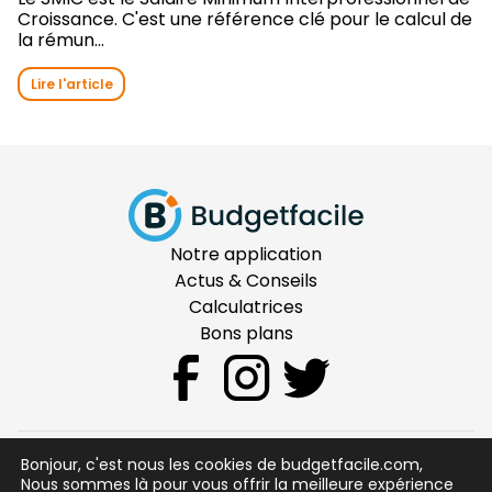
Croissance. C'est une référence clé pour le calcul de
la rémun...
Lire l'article
Notre application
Actus & Conseils
Calculatrices
Bons plans
Bonjour, c'est nous les cookies de budgetfacile.com,
CGU
Nous sommes là pour vous offrir la meilleure expérience