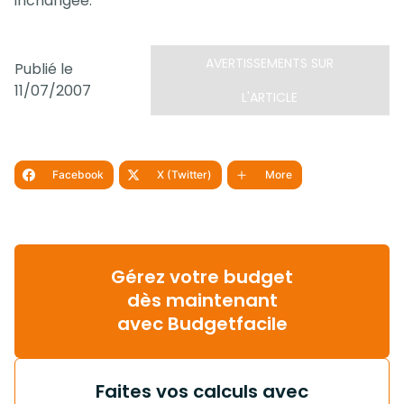
inchangée.
AVERTISSEMENTS SUR
Publié le
11/07/2007
L'ARTICLE
Facebook
X (Twitter)
More
Gérez votre budget
dès maintenant
avec Budgetfacile
Faites vos calculs avec