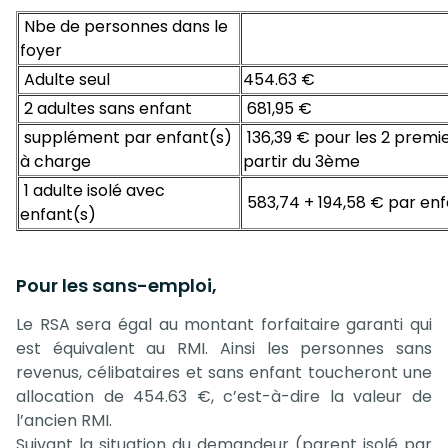
Nbe de personnes dans le
foyer
Adulte seul
454.63 €
2 adultes sans enfant
681,95 €
supplément par enfant(s)
136,39 € pour les 2 premie
à charge
partir du 3ème
1 adulte isolé avec
583,74 + 194,58 € par en
enfant(s)
Pour les sans-emploi,
Le RSA sera égal au montant forfaitaire garanti qui
est équivalent au RMI. Ainsi les personnes sans
revenus, célibataires et sans enfant toucheront une
allocation de 454.63 €, c’est-à-dire la valeur de
l’ancien RMI.
Suivant la situation du dema
nd
eur (parent isolé par