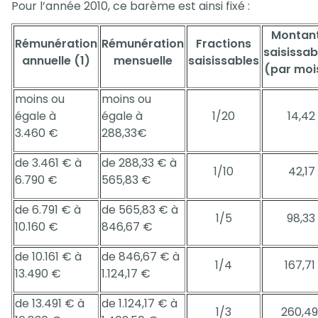
Pour l’année 2010, ce barème est ainsi fixé :
Montan
Rémunération
Rémunération
Fractions
saisissab
annuelle (1)
mensuelle
saisissables
(par moi
moins ou
moins ou
égale à
égale à
1/20
14,42
3.460 €
288,33€
de 3.461 € à
de 288,33 € à
1/10
42,17
6.790 €
565,83 €
de 6.791 € à
de 565,83 € à
1/5
98,33
10.160 €
846,67 €
de 10.161 € à
de 846,67 € à
1/4
167,71
13.490 €
1.124,17 €
de 13.491 € à
de 1.124,17 € à
1/3
260,4