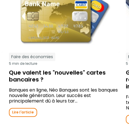
Faire des économies
5 min de lecture
5
Que valent les "nouvelles" cartes
bancaires ?
r
i
Banques en ligne, Néo Banques sont les banques
nouvelle génération. Leur succès est
F
principalement dû à leurs tar...
t
N
Lire l'article