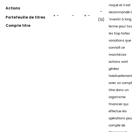
risqué et il est
Actions
–
recommandé d
+ –
–
+ –
Portefeuille de titres
(13)
’investir à long
Compte titre
terme pour liss
les trop fortes
variations que
connaît ce
marché.Les
actions sont
gérées
habituellemen
avec un compt
titre dans un
organisme
financier qui
effectue les
opérations pou
compte de