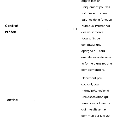
capitalisation
u
niquement pour les
salariés et anciens
salariés de la fonction
Contrat
publique.
Permet par
+ +
– –
+ +
Préfon
des versements
facultatifs de
constituer une
épargne qui sera
ensuite reversée sous
la forme d’une retraite
complémentaire.
Placement peu
courant, pour
mémoireAdhésion à
une association qui
Tontine
+
+ –
– –
réunit des adhérents
qui investissent en
commun sur 10 à 20