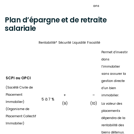
ans
Plan d’épargne et de retraite
salariale
Rentabilité*
Sécurité
Liquidité
Fiscalité
Permet d’investir
dans
l’immobilier
sans assurer la
SCPI ou OPCI
gestion directe
(Société Civile de
d’un bien
Placement
+
–
immobilier.
5 à 7 %
Immobilier)
(9)
(10)
La valeur des
(Organisme de
placements
Placement Collectif
dépendra de la
Immobilier)
rentabilité des
biens détenus.