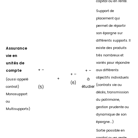
capital ou en rente.
Support de
placement qui
permet de répartir
son épargne sur
différents supports. Il
Assurance
existe des produits
vie en
très nombreux et
unités de
variés pour répondre
+ –
compte
+ –
aux différents
+ –
objectifs individuels
+
à
(aussi appelé
(6)
(contrats vie ou
étudier
contrat)
(5)
décès, transmission
Monosupport
du patrimoine,
ou
gestion prudente ou
Multisupports)
dynamique de son
épargne….)
Sortie possible en
capital ou en rente