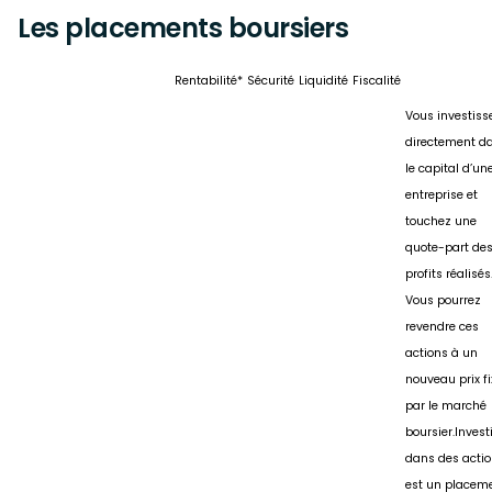
Les placements boursiers
Rentabilité*
Sécurité
Liquidité
Fiscalité
Vous investiss
directement d
le capital d’un
entreprise et
touchez une
quote-part de
profits réalisés
Vous pourrez
revendre ces
actions à un
nouveau prix fi
par le marché
boursier.Invest
dans des acti
est un placem