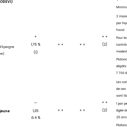
CODEVI)
Minimu
2 max
par foy
fiscal
+
+ +
Pour le
1,75 %
+ +
+ +
(2)
contri
 d’Epargne
modes
(1)
re)
Plafon
dépôts 
7 700 
Les con
de ces 
sont li
+ +
—
1 par p
+ +
+ +
(2)
1,25
âgée de
 jeune
à 4 %
25 ans
Plafon