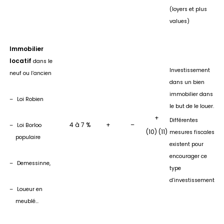
(loyers et plus
values)
Immobilier
locatif
dans le
Investissement
neuf ou l’ancien
dans un bien
immobilier dans
–
Loi Robien
le but de le louer.
+
Différentes
4 à 7 %
+
–
–
Loi Borloo
(10) (11)
mesures fiscales
populaire
existent pour
encourager ce
–
Demessinne,
type
d’investissement
–
Loueur en
meublé…