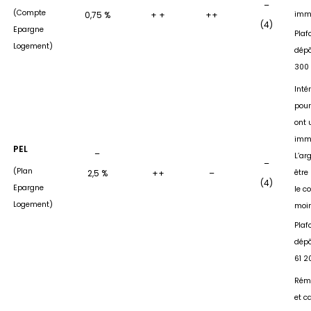
–
(Compte
0,75 %
+ +
++
immo
(4)
Epargne
Plaf
Logement)
dépô
300
Inté
pour
ont 
immo
PEL
–
L’ar
–
(Plan
2,5 %
++
–
être
(4)
Epargne
le c
Logement)
moin
Plaf
dépô
61 2
Rém
et c