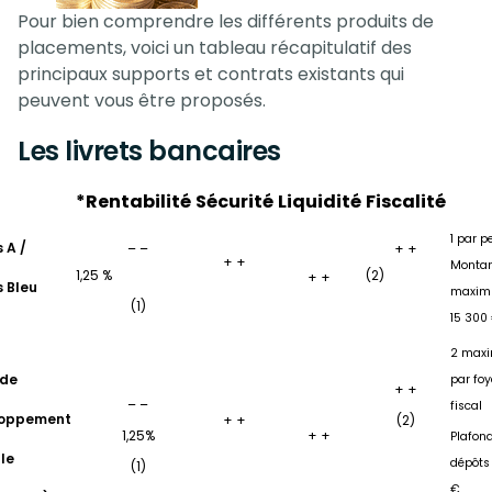
Pour bien comprendre les différents produits de
placements, voici un tableau récapitulatif des
principaux supports et contrats existants qui
peuvent vous être proposés.
Les livrets bancaires
*Rentabilité
Sécurité
Liquidité
Fiscalité
1 par p
s A /
– –
+ +
+ +
Monta
1,25 %
(2)
+ +
s Bleu
maxi
(1)
15 300
2 max
 de
par foy
+ +
– –
fiscal
loppement
+ +
(2)
1,25%
+ +
Plafon
le
dépôts 
(1)
€