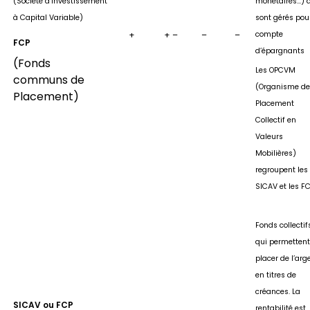
(Société d’Investissement
monétaires…) 
à Capital Variable)
sont gérés pour
+
+ –
–
–
compte
FCP
d’épargnants
(Fonds
Les OPCVM
communs de
(Organisme de
Placement)
Placement
Collectif en
Valeurs
Mobilières)
regroupent les
SICAV et les FC
Fonds collectif
qui permettent
placer de l’arg
en titres de
créances. La
SICAV ou FCP
rentabilité est