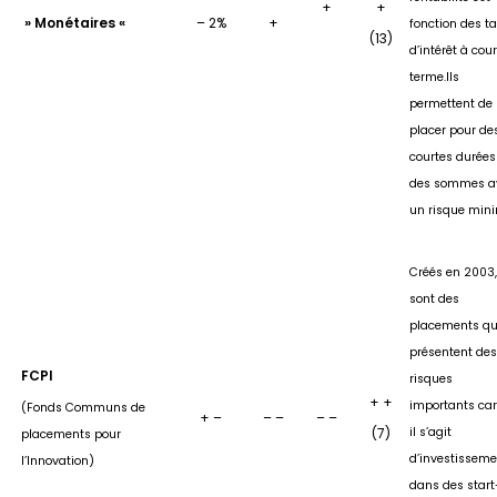
+
+
» Monétaires «
– 2%
+
fonction des t
(13)
d’intérêt à cour
terme.Ils
permettent de
placer pour de
courtes durées
des sommes a
un risque min
Créés en 2003,
sont des
placements qu
présentent des
FCPI
risques
+ +
importants car
(Fonds Communs de
+ –
– –
– –
(7)
il s’agit
placements pour
d’investissem
l’Innovation)
dans des start