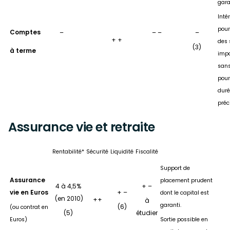
gara
Inté
pour
Comptes
–
– –
–
+ +
des
(3)
à terme
impo
sans
pour
duré
préc
Assurance vie et retraite
Rentabilité*
Sécurité
Liquidité
Fiscalité
Support de
Assurance
placement prudent
4 à 4,5%
+ –
vie en Euros
+ –
dont le capital est
(en 2010)
++
à
garanti.
(6)
(ou contrat en
(5)
étudier
Euros)
Sortie possible en