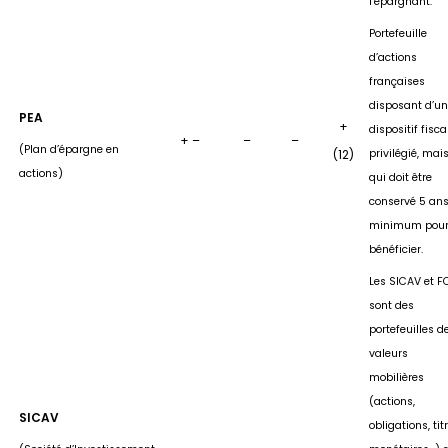
l’épargnant.
Portefeuille
d’actions
françaises
disposant d’un
PEA
+
dispositif fisca
+ –
–
–
(Plan d’épargne en
(12)
privilégié, mai
actions)
qui doit être
conservé 5 an
minimum pour
bénéficier.
Les SICAV et F
sont des
portefeuilles d
valeurs
mobilières
(actions,
SICAV
obligations, tit