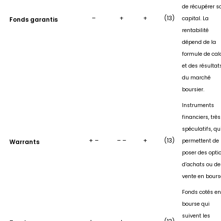
de récupérer s
–
+
+
(13)
capital. La
Fonds garantis
rentabilité
dépend de la
formule de cal
et des résultat
du marché
boursier.
Instruments
financiers, très
spéculatifs, qu
+ –
– –
+
(13)
permettent de
Warrants
poser des opti
d’achats ou de
vente en bours
Fonds cotés en
bourse qui
suivent les