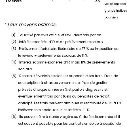
+ –
+
–
(13)
Trackers
variations des
grands indices
boursiers
*
Taux moyens estimés
(1)
Taux fixé par avis officiel et revu deux fois par an.
(2)
Intérêts exonérés d’IR et de prélèvements sociaux.
(3)
Prélèvement forfaitaire libératoire de 27 % ou Imposition sur
le revenu + prélèvements sociaux de 11 %
(4)
Intérêts et prime exonérés d’IR mais 11% de prélèvements
sociaux.
(5)
Rentabilité variable selon les supports et les frais. Frais de
souscription à chaque versement et frais de gestion
prélevés chaque année en % et parfois dégressifs et
éventuellement frais ponctuels ou pénalités de retrait
anticipé. Les frais peuvent diminuer la rentabilité de 0,5 à 1 %.
Prélèvements sociaux sur les intérêts : 11 %
(6)
Ils peuvent être à durée viagère ou à durée déterminée, et il
est souvent possible pour les contrats en sortie à capital de