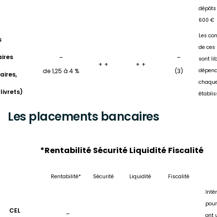
dépôts :
600 €
Les con
s
de ces 
ires
–
–
sont li
+ +
+ +
de 1,25 à 4 %
(3)
dépend
aires,
chaqu
livrets)
établi
Les placements bancaires
*Rentabilité
Sécurité
Liquidité
Fiscalité
Rentabilité*
Sécurité
Liquidité
Fiscalité
Inté
pour
CEL
–
ont 