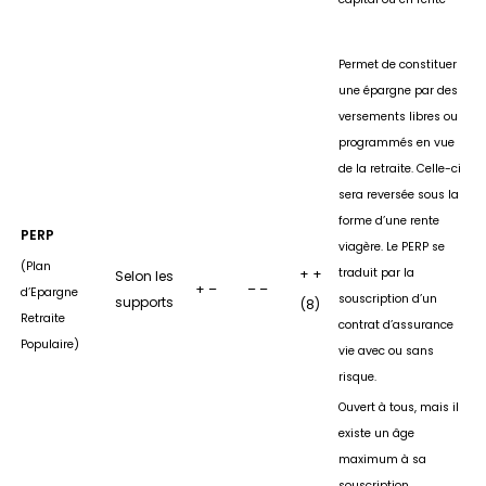
Permet de constituer
une épargne par des
versements libres ou
programmés en vue
de la retraite. Celle-ci
sera reversée sous la
forme d’une rente
PERP
viagère. Le PERP se
(Plan
+ +
traduit par la
Selon les
+ –
– –
d’Epargne
souscription d’un
supports
(8)
Retraite
contrat d’assurance
Populaire)
vie avec ou sans
risque.
Ouvert à tous, mais il
existe un âge
maximum à sa
souscription