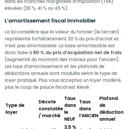
dans les tranches marginales d’imposition (TMI)
élevées (30 %, 41 % ou 45 %).
L’amortissement fiscal immobilier
La loi considère que la valeur du foncier (le terrain)
représente forfaitairement 20 % du prix d’achat et
n’est pas amortissable. La base amortissable est
donc fixée à
80 % du prix d’acquisition net de frais
(augmenté du montant des travaux pour l’ancien).
Les taux d’amortissement et les plafonds de
déductions annuels sont modulés selon le type de
loyer pratiqué. Plus vous acceptez un loyer modéré,
plus le coup de pouce fiscal est élevé :
Taux
Plafond
Décote
Taux
Type de
dans
de
constatée
dans
loyer
le
déduction
/ marché
l’ANCIEN
NEUF
annuel
3,5 %