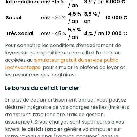
Intermédiaire
env. -15 %
3 %
/ an
8 000 €
/ an
4,5 %
3,5 %
/
Social
env. -30 %
10 000 €
/ an
an
5,5 %
Très Social
env. -45 %
4 %
/ an
12 000 €
/ an
Pour connaitre les conditions d’encadrement de
loyers sur ce dispositif vous consultez l’article ou
accédez au
simulateur gratuit du service public
Loc’Avantages
pour simuler le plafond de loyer et
les ressources des locataires
Le bonus du déficit foncier
En plus de cet amortissement annuel, vous pouvez
déduire l’intégralité de vos charges réelles (intérêts
d’emprunt, taxe foncière, frais de gestion,
assurance). Si vos charges sont supérieures à vos
loyers, le
déficit foncier
généré va s’imputer sur
votre revenu global (salaires, pensions) dans la