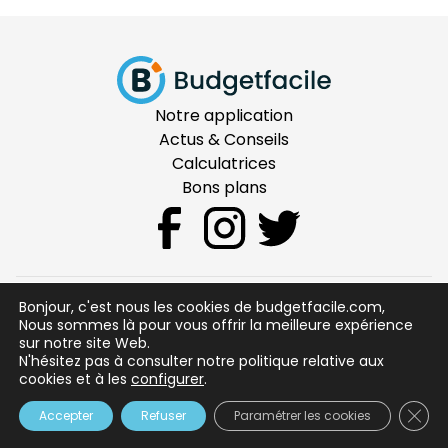
Notre application
Actus & Conseils
Calculatrices
Bons plans
Bonjour, c'est nous les cookies de budgetfacile.com,
CGU
Nous sommes là pour vous offrir la meilleure expérience
sur notre site Web.
Mentions Légales
N'hésitez pas à consulter notre politique relative aux
Sécurité
cookies et à les
configurer
.
Qui sommes nous ?
Clos
Contactez nous
Accepter
Refuser
Paramétrer les cookies