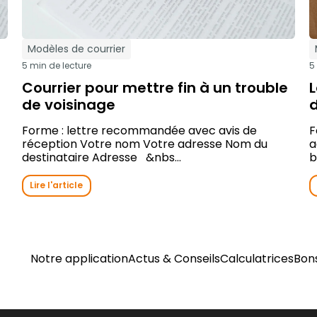
Modèles de courrier
5 min de lecture
5
Courrier pour mettre fin à un trouble
L
de voisinage
d
Forme : lettre recommandée avec avis de
F
réception Votre nom Votre adresse Nom du
a
destinataire Adresse &nbs...
b
Lire l'article
Notre application
Actus & Conseils
Calculatrices
Bon