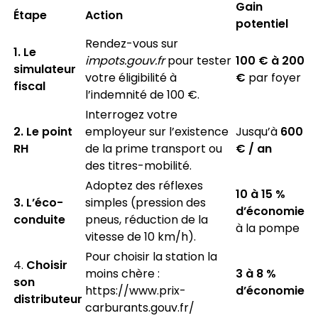
Gain
Étape
Action
potentiel
Rendez-vous sur
1. Le
impots.gouv.fr
pour tester
100 € à 200
simulateur
votre éligibilité à
€
par foyer
fiscal
l’indemnité de 100 €.
Interrogez votre
2. Le point
employeur sur l’existence
Jusqu’à
600
RH
de la prime transport ou
€ / an
des titres-mobilité.
Adoptez des réflexes
10 à 15 %
3. L’éco-
simples (pression des
d’économie
conduite
pneus, réduction de la
à la pompe
vitesse de 10 km/h).
Pour choisir la station la
4.
Choisir
moins chère :
3 à 8 %
son
https://www.prix-
d’économie
distributeur
carburants.gouv.fr/