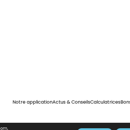
Notre application
Actus & Conseils
Calculatrices
Bon
.com,