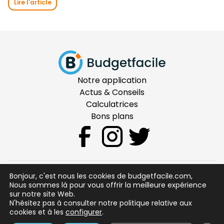
Lire l'article
Notre application
Actus & Conseils
Calculatrices
Bons plans
Bonjour, c'est nous les cookies de budgetfacile.com,
CGU
Nous sommes là pour vous offrir la meilleure expérience
sur notre site Web.
Mentions Légales
N'hésitez pas à consulter notre politique relative aux
Sécurité
cookies et à les
configurer
.
Qui sommes nous ?