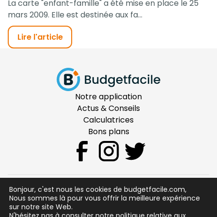
La carte "enfant-famille" a été mise en place le 25
mars 2009. Elle est destinée aux fa...
Lire l'article
Notre application
Actus & Conseils
Calculatrices
Bons plans
Bonjour, c'est nous les cookies de budgetfacile.com,
CGU
Nous sommes là pour vous offrir la meilleure expérience
sur notre site Web.
Mentions Légales
N'hésitez pas à consulter notre politique relative aux