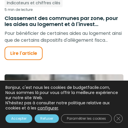
Indicateurs et chiffres clés
5 min de lecture
Classement des communes par zone, pour
les aides au logement et à l'invest...
Pour bénéficier de certaines aides au logement ainsi
que de certains dispositifs d'allègement fisca...
Lire l'article
Bonjour, c'est nous les cookies de budgetfacile.com,
Nous sommes là pour vous offrir la meilleure expérience
sur notre site Web.
N'hésitez pas à consulter notre politique relative aux
cookies et à les
configurer
.
Clos
Accepter
Refuser
Paramétrer les cookies