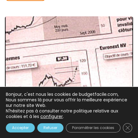
Bonjour, c'est nous les cookies de budgetfacile.com,
Nous sommes là pour vous offrir la meilleure expérience
sur notre site Web.
N'hésitez pas à consulter notre politique relative aux
cookies et à les
Comprendre la bourse
configurer
.
5 min de lecture
Clos
Accepter
Refuser
Paramétrer les cookies
Comment choisir les valeurs sur lesquelles