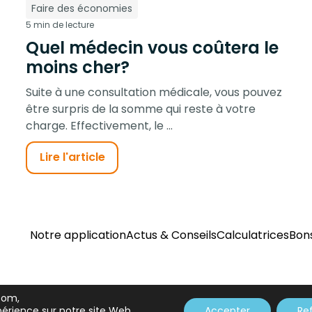
Faire des économies
5 min de lecture
Quel médecin vous coûtera le
moins cher?
Suite à une consultation médicale, vous pouvez
être surpris de la somme qui reste à votre
charge. Effectivement, le ...
Lire l'article
Notre application
Actus & Conseils
Calculatrices
Bon
.com,
périence sur notre site Web.
Accepter
Re