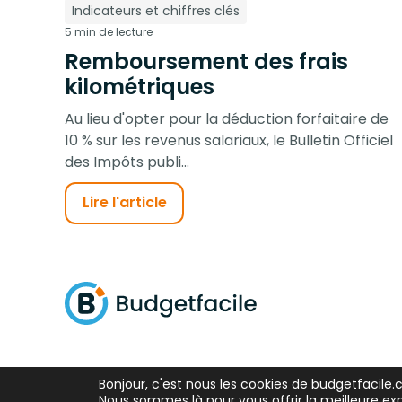
Indicateurs et chiffres clés
5 min de lecture
Remboursement des frais
kilométriques
Au lieu d'opter pour la déduction forfaitaire de
10 % sur les revenus salariaux, le Bulletin Officiel
des Impôts publi...
Lire l'article
Bonjour, c'est nous les cookies de budgetfacile
Nous sommes là pour vous offrir la meilleure ex