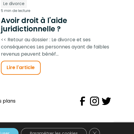
Le divorce
5 min de lecture
Avoir droit à l'aide
juridictionnelle ?
<< Retour au dossier : Le divorce et ses
conséquences Les personnes ayant de faibles
revenus peuvent bénéf...
Lire l'article
s plans
Close GDPR Cookie
fuser
Paramétrer les cookies