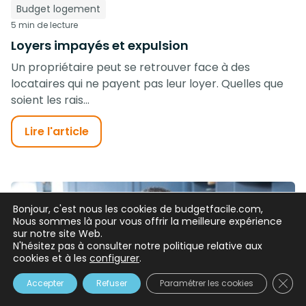
Budget logement
5 min de lecture
Loyers impayés et expulsion
Un propriétaire peut se retrouver face à des
locataires qui ne payent pas leur loyer. Quelles que
soient les rais...
Lire l'article
Bonjour, c'est nous les cookies de budgetfacile.com,
Nous sommes là pour vous offrir la meilleure expérience
sur notre site Web.
N'hésitez pas à consulter notre politique relative aux
cookies et à les
configurer
.
Clos
Accepter
Refuser
Paramétrer les cookies